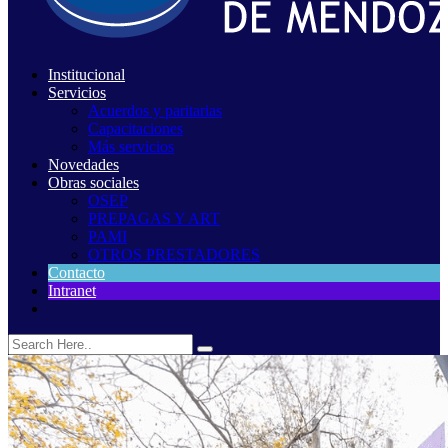
Institucional
Servicios
Acuerdos y paritarias
Capacitaciones
Más servicios
Novedades
Obras sociales
OSEP
PREPAGAS Y ART
PAMI
OTROS PRESTADORES
Contacto
Intranet