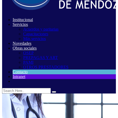
Institucional
Servicios
Acuerdos y paritarias
Capacitaciones
Más servicios
Novedades
Obras sociales
OSEP
PREPAGAS Y ART
PAMI
OTROS PRESTADORES
Contacto
Intranet