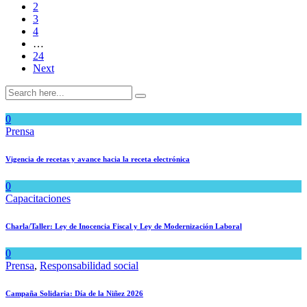
2
3
4
…
24
Next
0
Prensa
Vigencia de recetas y avance hacia la receta electrónica
0
Capacitaciones
Charla/Taller: Ley de Inocencia Fiscal y Ley de Modernización Laboral
0
Prensa
,
Responsabilidad social
Campaña Solidaria: Día de la Niñez 2026