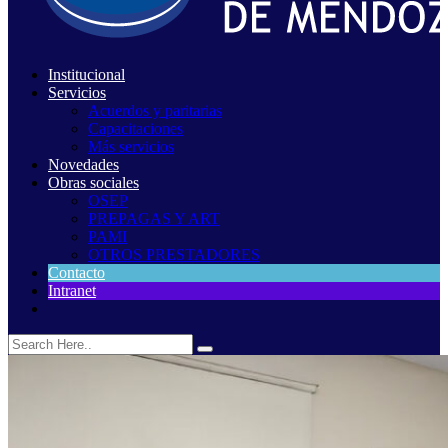
Institucional
Servicios
Acuerdos y paritarias
Capacitaciones
Más servicios
Novedades
Obras sociales
OSEP
PREPAGAS Y ART
PAMI
OTROS PRESTADORES
Contacto
Intranet