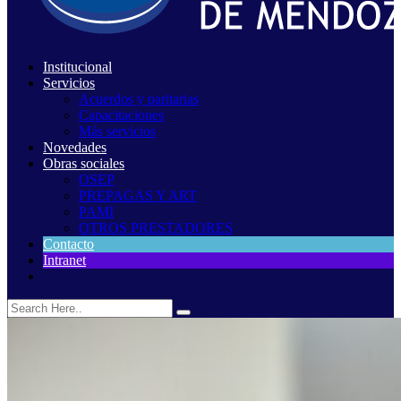
Institucional
Servicios
Acuerdos y paritarias
Capacitaciones
Más servicios
Novedades
Obras sociales
OSEP
PREPAGAS Y ART
PAMI
OTROS PRESTADORES
Contacto
Intranet